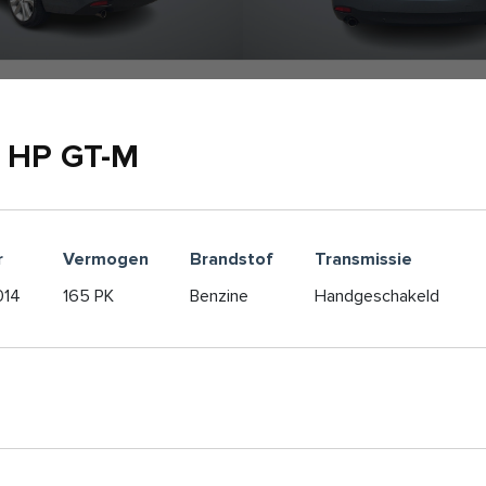
0 HP GT-M
r
Vermogen
Brandstof
Transmissie
014
165 PK
Benzine
Handgeschakeld