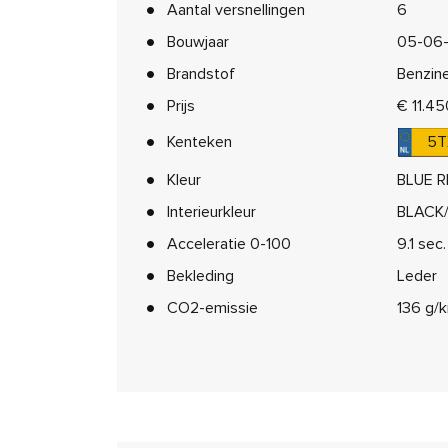
Aantal versnellingen
6
Bouwjaar
05-06
Brandstof
Benzin
Prijs
€ 11.45
Kenteken
5T
Kleur
BLUE R
Interieurkleur
BLACK/
Acceleratie 0-100
9.1 sec.
Bekleding
Leder
CO2-emissie
136 g/