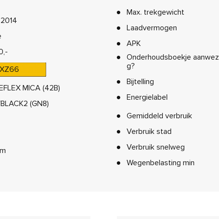
Max. trekgewicht
-2014
Laadvermogen
e
APK
0,-
Onderhoudsboekje aanwez
g?
XZ66
Bijtelling
EFLEX MICA (42B)
Energielabel
BLACK2 (GN8)
Gemiddeld verbruik
Verbruik stad
Verbruik snelweg
km
Wegenbelasting min