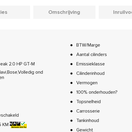
ies
Omschrijving
Inruilv
BTW/Marge
Aantal cilinders
reak 2.0 HP GT-M
Emissieklasse
avi,Bose,Volledig ond
Cilinderinhoud
en
Vermogen
100% onderhouden?
Topsnelheid
Carrosserie
schakeld
Tankinhoud
5 KM
Gewicht