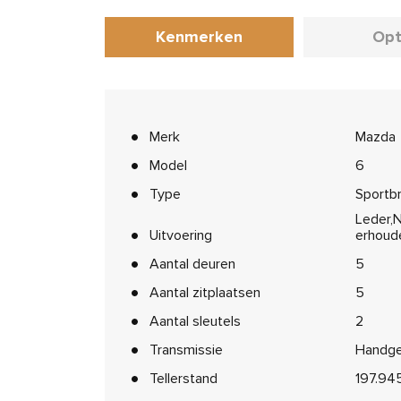
Kenmerken
Opt
Merk
Mazda
Model
6
Type
Sportb
Leder,N
Uitvoering
erhoud
Aantal deuren
5
Aantal zitplaatsen
5
Aantal sleutels
2
Transmissie
Handge
Tellerstand
197.94