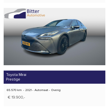
Toyota Mirai
Prestige
65.570 km
-
2021
-
Automaat
-
Overig
€ 19.900,-