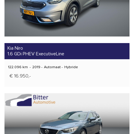
Kia Niro
1.6 GDi PHEV ExecutiveLine
122.096 km
-
2019
-
Automaat
-
Hybride
€ 16.950,-