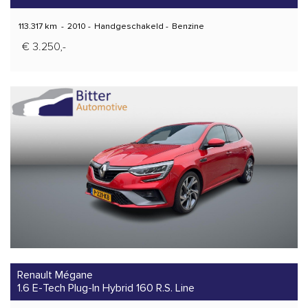
113.317 km
-
2010
-
Handgeschakeld
-
Benzine
€ 3.250,-
Renault Mégane
1.6 E-Tech Plug-In Hybrid 160 R.S. Line