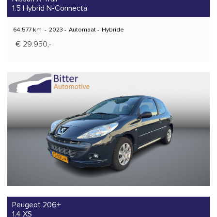
1.5 Hybrid N-Connecta
64.577 km
-
2023
-
Automaat
-
Hybride
€ 29.950,-
Peugeot 206+
1.4 XS