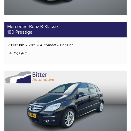
Mercedes-Benz B-Klasse
180 Prestige
78.182 km
-
2015
-
Automaat
-
Benzine
€ 13.950,-