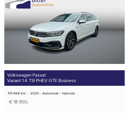
Volkswagen Passat
Variant 1.4 TSI PHEV GTE Business
119.468 km
-
2020
-
Automaat
-
Hybride
€ 18.950,-