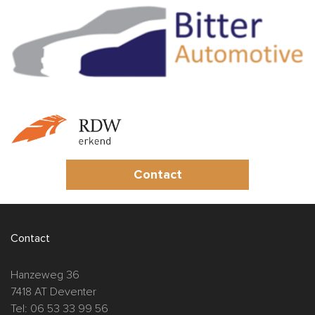
Contact
Contact
Hanzeweg 36
7418 AT Deventer
Tel: 06 53 33 99 56