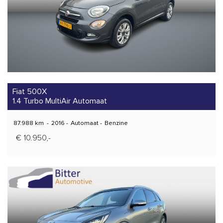
Fiat 500X
1.4 Turbo MultiAir Automaat
87.988 km
-
2016
-
Automaat
-
Benzine
€ 10.950,-