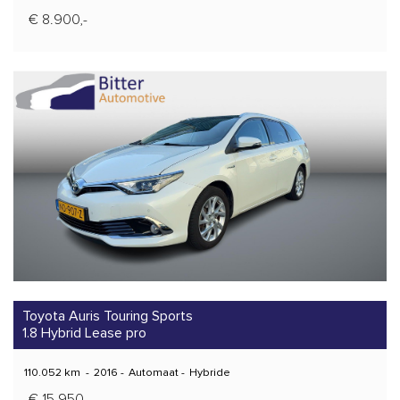
€ 8.900,-
Toyota Auris Touring Sports
1.8 Hybrid Lease pro
110.052 km
-
2016
-
Automaat
-
Hybride
€ 15.950,-