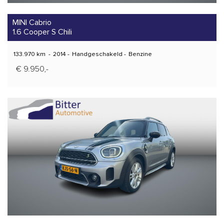
MINI Cabrio
1.6 Cooper S Chili
133.970 km
-
2014
-
Handgeschakeld
-
Benzine
€ 9.950,-