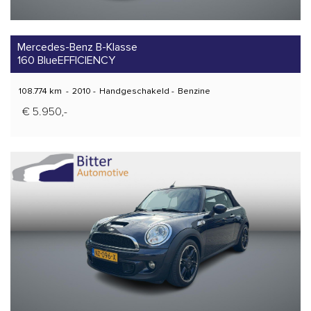
Mercedes-Benz B-Klasse
160 BlueEFFICIENCY
108.774 km
-
2010
-
Handgeschakeld
-
Benzine
€ 5.950,-