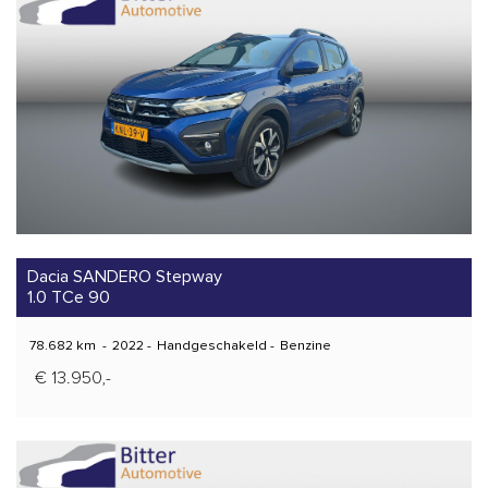
Dacia SANDERO Stepway
1.0 TCe 90
78.682 km
-
2022
-
Handgeschakeld
-
Benzine
€ 13.950,-