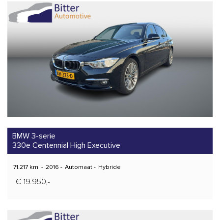
BMW 3-serie
330e Centennial High Executive
71.217 km
-
2016
-
Automaat
-
Hybride
€ 19.950,-