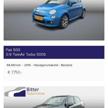
Fiat 500
0.9 TwinAir Turbo 500S
98.461 km
-
2015
-
Handgeschakeld
-
Benzine
€ 7.750,-