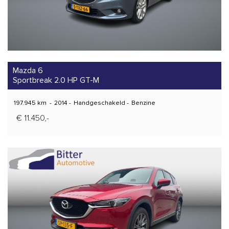
Mazda 6
Sportbreak 2.0 HP GT-M
197.945 km
-
2014
-
Handgeschakeld
-
Benzine
€ 11.450,-