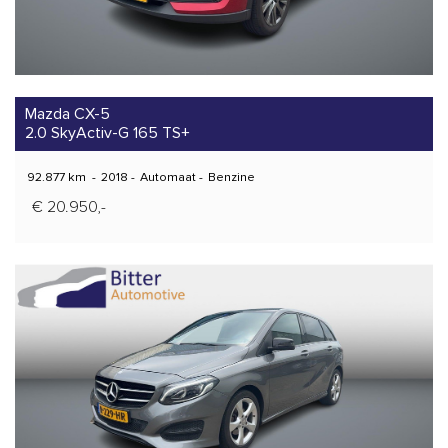
Mazda CX-5
2.0 SkyActiv-G 165 TS+
92.877 km
-
2018
-
Automaat
-
Benzine
€ 20.950,-