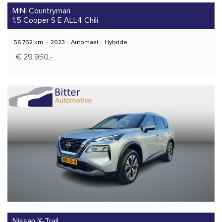
MINI Countryman
1.5 Cooper S E ALL4 Chili
56.752 km
-
2023
-
Automaat
-
Hybride
€ 29.950,-
Nissan X-Trail