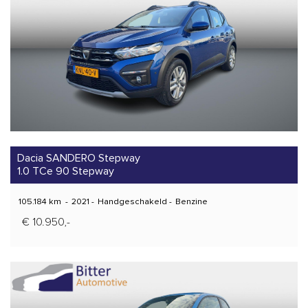
Dacia SANDERO Stepway
1.0 TCe 90 Stepway
105.184 km
-
2021
-
Handgeschakeld
-
Benzine
€ 10.950,-