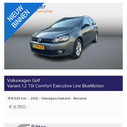
Volkswagen Golf
Variant 1.2 TSI Comfort Executive Line BlueMotion
159.533 km
-
2012
-
Handgeschakeld
-
Benzine
€ 6.950,-