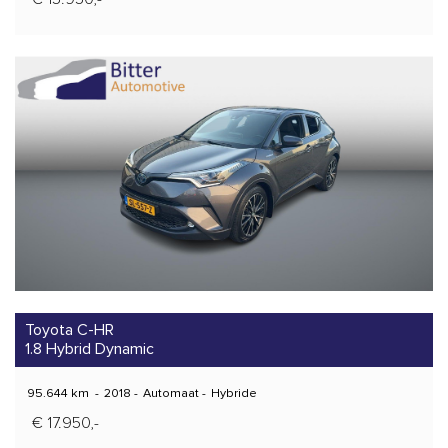
Toyota C-HR
1.8 Hybrid Dynamic
95.644 km
-
2018
-
Automaat
-
Hybride
€ 17.950,-