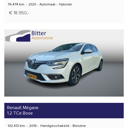
76.474 km
-
2021
-
Automaat
-
Hybride
€ 18.950,-
Renault Mégane
1.2 TCe Bose
132.413 km
-
2016
-
Handgeschakeld
-
Benzine